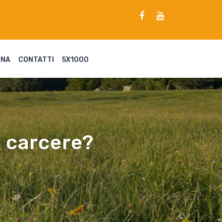
ENA
CONTATTI
5X1000
n carcere?