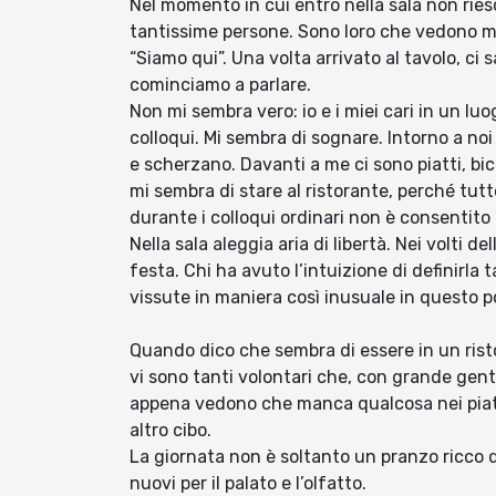
Nel momento in cui entro nella sala non riesc
tantissime persone. Sono loro che vedono m
“Siamo qui”. Una volta arrivato al tavolo, ci 
cominciamo a parlare.
Non mi sembra vero: io e i miei cari in un luo
colloqui. Mi sembra di sognare. Intorno a noi
e scherzano. Davanti a me ci sono piatti, bicc
mi sembra di stare al ristorante, perché tu
durante i colloqui ordinari non è consentito
Nella sala aleggia aria di libertà. Nei volti d
festa. Chi ha avuto l’intuizione di definirla
vissute in maniera così inusuale in questo p
Quando dico che sembra di essere in un ristor
vi sono tanti volontari che, con grande genti
appena vedono che manca qualcosa nei piatti o
altro cibo.
La giornata non è soltanto un pranzo ricco d
nuovi per il palato e l’olfatto.