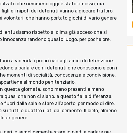
 rialzato che nemmeno oggi è stato rimosso, ma
 figli e i nipoti dei detenuti vanno a giocare tra loro,
 dai volontari, che hanno portato giochi di vario genere
di entusiasmo rispetto al clima già acceso che si
loro innocenza rendono questo luogo, per poche ore,
tano a vicenda i propri cari agli amici di detenzione.
siedono a parlare con i detenuti che conoscono e con i
che momenti di socialità, conoscenza e condivisione.
ppartiene al mondo penitenziario.
, in questa giornata, sono meno presenti e meno
ra quasi che non ci siano, e questo fa la differenza.
re fuori dalla sala e stare all’aperto, per modo di dire:
u tutti e quattro i lati dal cemento. Il cielo, almeno
alcun genere.
ei cari, o semplicemente stare in piedi a parlare per