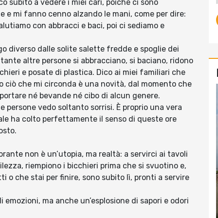
o subito a vedere i miei cari, poiché ci sono
e e mi fanno cenno alzando le mani, come per dire:
salutiamo con abbracci e baci, poi ci sediamo e
go diverso dalle solite salette fredde e spoglie dei
 tante altre persone si abbracciano, si baciano, ridono
hieri e posate di plastica. Dico ai miei familiari che
tto ciò che mi circonda è una novità, dal momento che
 portare né bevande né cibo di alcun genere.
elle persone vedo soltanto sorrisi. È proprio una vera
 tale ha colto perfettamente il senso di queste ore
osto.
ante non è un’utopia, ma realtà: a servirci ai tavoli
lezza, riempiono i bicchieri prima che si svuotino e,
 che stai per finire, sono subito lì, pronti a servire
i emozioni, ma anche un’esplosione di sapori e odori