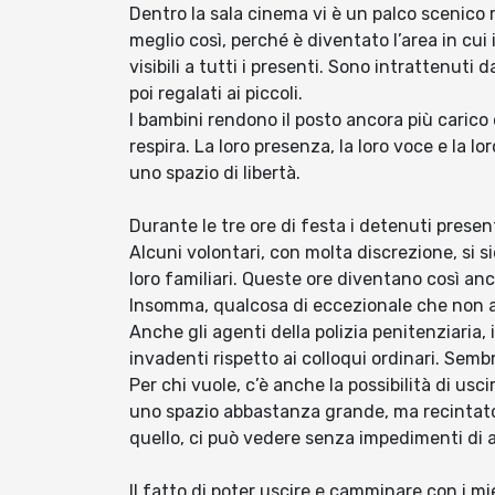
Dentro la sala cinema vi è un palco scenico
meglio così, perché è diventato l’area in cui i
visibili a tutti i presenti. Sono intrattenuti
poi regalati ai piccoli.
I bambini rendono il posto ancora più carico 
respira. La loro presenza, la loro voce e la 
uno spazio di libertà.
Durante le tre ore di festa i detenuti presen
Alcuni volontari, con molta discrezione, si 
loro familiari. Queste ore diventano così an
Insomma, qualcosa di eccezionale che non a
Anche gli agenti della polizia penitenziaria
invadenti rispetto ai colloqui ordinari. Semb
Per chi vuole, c’è anche la possibilità di usci
uno spazio abbastanza grande, ma recintato s
quello, ci può vedere senza impedimenti di 
Il fatto di poter uscire e camminare con i mi