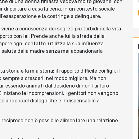
miche di una donna rimasta vedova molto giovane, con
ur di portare a casa la cena, in un contesto sociale
ll’esasperazione e la costringe a delinquere.
o viene a conoscenza dei segreti più torbidi della vita
orto con lei. Prende anche lui la strada della
pere ogni contatto, utilizza la sua influenza
di salute della madre senza mai abbandonarla
ria e la mia storia: il rapporto difficile coi figli, il
do sempre a crescerli nel modo migliore. Ma non
ur essendo animati dal desiderio di non far loro
 E iniziano le incomprensioni. I genitori non vengono
stacolando quel dialogo che è indispensabile a
o reciproco non è possibile alimentare una relazione