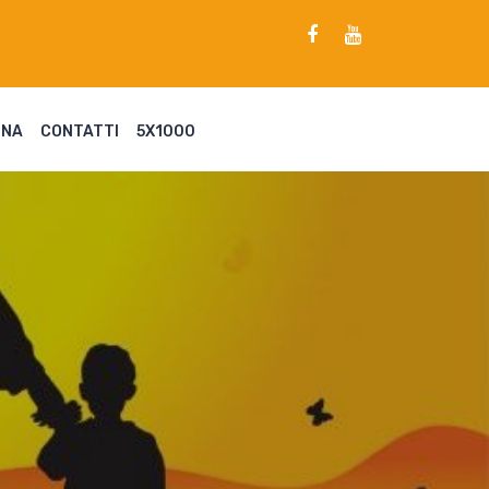
ENA
CONTATTI
5X1000