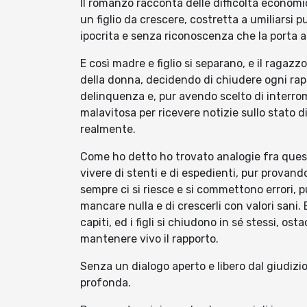
Il romanzo racconta delle difficoltà econo
un figlio da crescere, costretta a umiliarsi p
ipocrita e senza riconoscenza che la porta a
E così madre e figlio si separano, e il ragazz
della donna, decidendo di chiudere ogni rapp
delinquenza e, pur avendo scelto di interrom
malavitosa per ricevere notizie sullo stato 
realmente.
Come ho detto ho trovato analogie fra questa sto
vivere di stenti e di espedienti, pur provan
sempre ci si riesce e si commettono errori, p
mancare nulla e di crescerli con valori sani.
capiti, ed i figli si chiudono in sé stessi, o
mantenere vivo il rapporto.
Senza un dialogo aperto e libero dal giudizi
profonda.