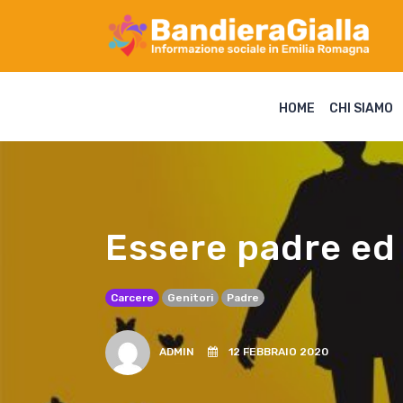
HOME
CHI SIAMO
Essere padre ed 
Carcere
Genitori
Padre
ADMIN
12 FEBBRAIO 2020