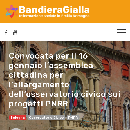
Convocata per il 16
gennaio l’assemblea
cittadina per
l’allargamento
dell’osservatorio civico sui
progetti PNRR
Bologna
Osservatorio Civico
PNRR