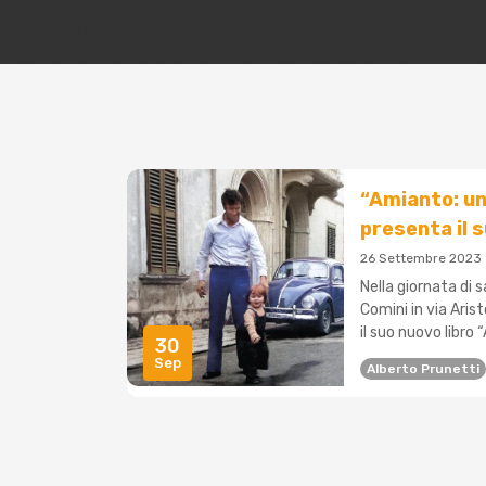
“Amianto: un
presenta il s
26 Settembre 2023
Nella giornata di
Comini in via Aris
il suo nuovo libro 
30
Sep
Alberto Prunetti