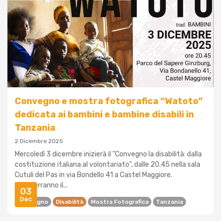
Convegno e mostra fotografica “Watoto”
dedicata ai bambini e bambine disabili in
Tanzania
2 Dicembre 2025
Mercoledì 3 dicembre inizierà il "Convegno la disabilità: dalla
costituzione italiana al volontariato", dalle 20.45 nella sala
Cutuli del Pas in via Bondello 41 a Castel Maggiore.
Interverranno il...
03
Dec
Convegno
Disabilità
Mostra Fotografica
Tanzania