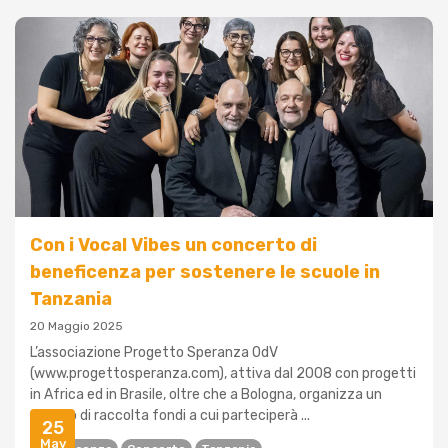
Con i Vocal Vibes un concerto di
beneficenza per sostenere le scuole in
Tanzania
20 Maggio 2025
L’associazione Progetto Speranza OdV
(www.progettosperanza.com), attiva dal 2008 con progetti
in Africa ed in Brasile, oltre che a Bologna, organizza un
evento di raccolta fondi a cui parteciperà ...
25
May