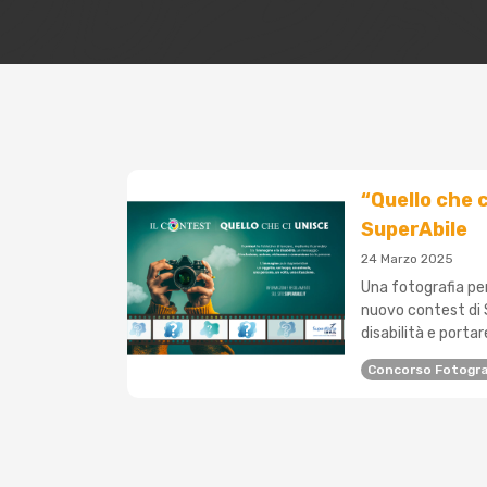
“Quello che c
SuperAbile
24 Marzo 2025
Una fotografia per
nuovo contest di 
disabilità e portare
Concorso Fotogra