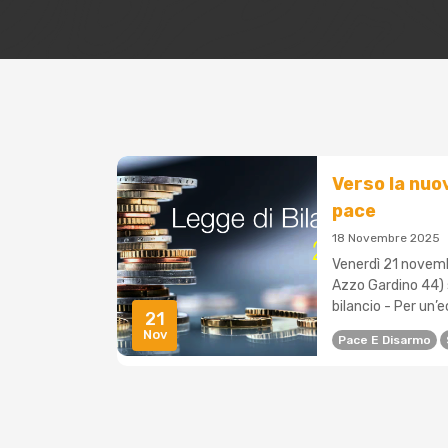
Verso la nuov
pace
18 Novembre 2025
Venerdì 21 novembr
Azzo Gardino 44) s
bilancio - Per un’e
21
Nov
Pace E Disarmo