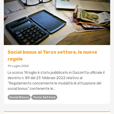
Social bonus al Terzo settore, le nuove
regole
19 Luglio 2022
Lo scorso 14 luglio è stato pubblicato in Gazzetta ufficiale il
decreto n. 89 del 23 febbraio 2022 relativo al
“Regolamento concernente le modalità di attuazione del
social bonus” contenente le...
Social Bonus
Terzo Settore