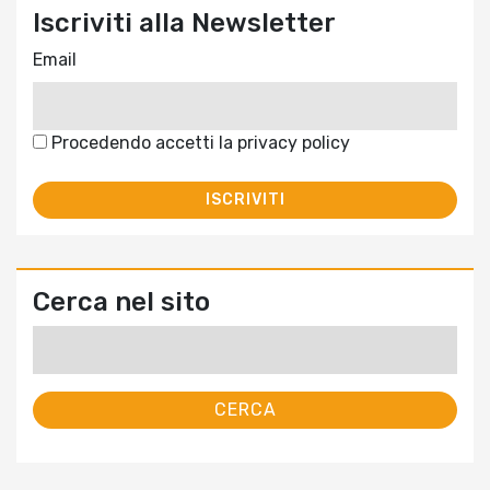
Iscriviti alla Newsletter
Email
Procedendo accetti la privacy policy
Cerca nel sito
Ricerca
per: