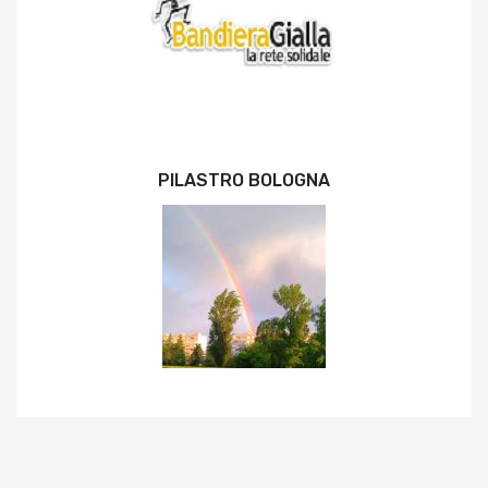
PILASTRO BOLOGNA