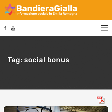
Tag:
social bonus