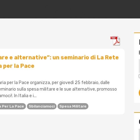
are e alternative”: un seminario di La Rete
a per la Pace
ria per la Pace organizza, per giovedì 25 febbraio, dalle
seminario sulla spesa militare e le sue alternative, promosso
ci!. In Italia e i...
a Per La Pace
Sbilanciamoci
Spesa Militare