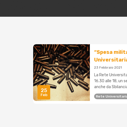
“Spesa milit
Universitari
23 Febbraio 2021
La Rete Universita
16.30 alle 18, un 
anche da Sbilanciamo
25
Feb
Rete Universitari