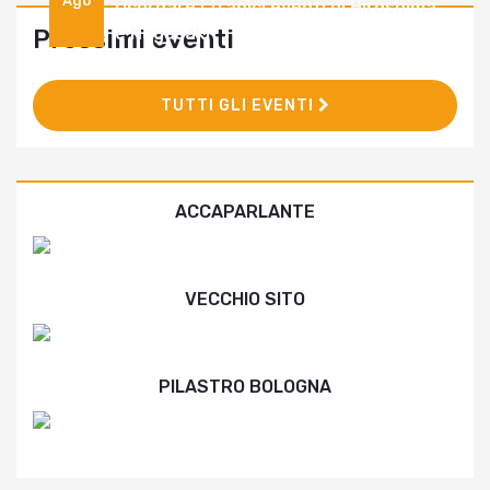
Ago
ricordare i tragici eventi di Hiroshima
e Nagasaki
Prossimi eventi
TUTTI GLI EVENTI
ACCAPARLANTE
VECCHIO SITO
PILASTRO BOLOGNA