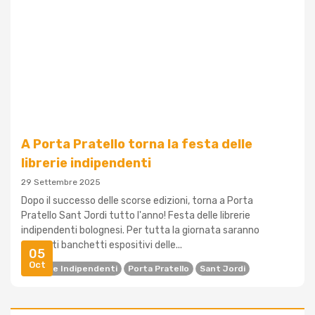
A Porta Pratello torna la festa delle
librerie indipendenti
29 Settembre 2025
Dopo il successo delle scorse edizioni, torna a Porta
Pratello Sant Jordi tutto l'anno! Festa delle librerie
indipendenti bolognesi. Per tutta la giornata saranno
presenti banchetti espositivi delle...
05
Oct
Librerie Indipendenti
Porta Pratello
Sant Jordi