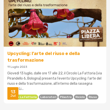
Upcycling: l’arte del riuso e della
trasformazione
11 Luglio 2023
Giovedì 13 luglio, dalle ore 17 alle 22, il Circolo La Fattoria (via
Pirandello 6, Bologna) presenta l'evento Upcycling: l'arte del
riuso e della trasformazione, all'interno della rassegna
Piazza Li...
13
Jul
Circolo La Fattoria
Laboratori
Pilastro
Riciclo
Riuso