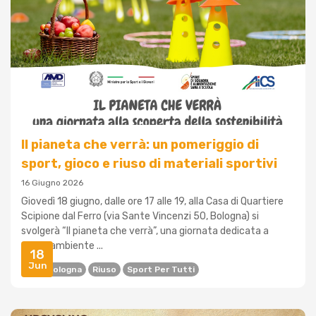
Il pianeta che verrà: un pomeriggio di
sport, gioco e riuso di materiali sportivi
16 Giugno 2026
Giovedì 18 giugno, dalle ore 17 alle 19, alla Casa di Quartiere
Scipione dal Ferro (via Sante Vincenzi 50, Bologna) si
svolgerà “Il pianeta che verrà”, una giornata dedicata a
sport, ambiente ...
18
Jun
AICS Bologna
Riuso
Sport Per Tutti