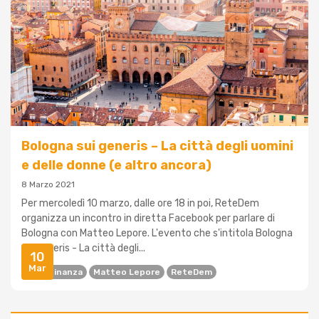
Bologna sui generis – La città degli uomini
e delle donne (e altro ancora)
8 Marzo 2021
Per mercoledì 10 marzo, dalle ore 18 in poi, ReteDem
organizza un incontro in diretta Facebook per parlare di
Bologna con Matteo Lepore. L'evento che s'intitola Bologna
sui generis - La città degli...
10
Mar
Cittadinanza
Matteo Lepore
ReteDem