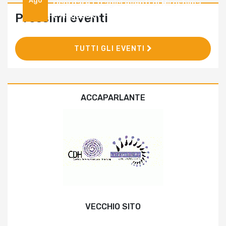
Ago
ricordare i tragici eventi di Hiroshima
e Nagasaki
Prossimi eventi
TUTTI GLI EVENTI
ACCAPARLANTE
VECCHIO SITO