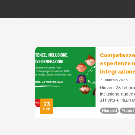
Competenze, 
esperienze m
integrazione 
7 Febbraio 2023
Giovedì 23 febbra
inclusione, nuove g
attività e i risulta
23
Feb
Migranti
Proget