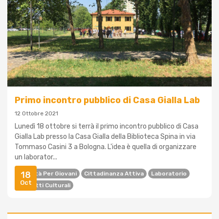
Primo incontro pubblico di Casa Gialla Lab
12 Ottobre 2021
Lunedì 18 ottobre si terrà il primo incontro pubblico di Casa
Gialla Lab presso la Casa Gialla della Biblioteca Spina in via
Tommaso Casini 3 a Bologna. L'idea è quella di organizzare
un laborator...
18
Attività Per Giovani
Cittadinanza Attiva
Laboratorio
Oct
Progetti Culturali