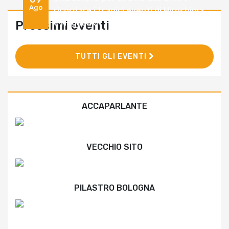
Ago
ricordare i tragici eventi di Hiroshima
e Nagasaki
Prossimi eventi
TUTTI GLI EVENTI
ACCAPARLANTE
VECCHIO SITO
PILASTRO BOLOGNA