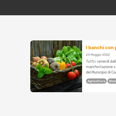
I banchi con 
23 Maggio 2022
Tutti i venerdì da
manifestazione co
del Municipio di Ca
Agricoltura
Biol