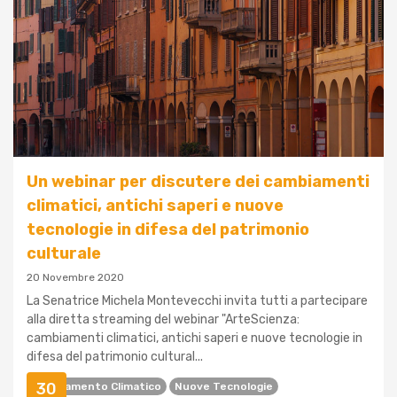
Un webinar per discutere dei cambiamenti
climatici, antichi saperi e nuove
tecnologie in difesa del patrimonio
culturale
20 Novembre 2020
La Senatrice Michela Montevecchi invita tutti a partecipare
alla diretta streaming del webinar "ArteScienza:
cambiamenti climatici, antichi saperi e nuove tecnologie in
difesa del patrimonio cultural...
30
Cambiamento Climatico
Nuove Tecnologie