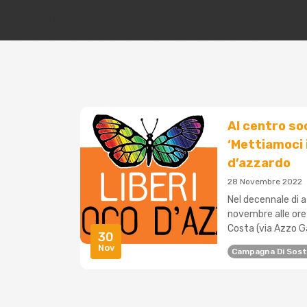
Al centro so
‘Mettiamoci 
d’azzardo
28 Novembre 2022
Nel decennale di a
novembre alle ore 
Costa (via Azzo Ga
30
Nov
Campagna Di Sos