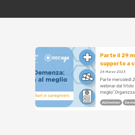
Parte il 29 m
supporto a 
24 Marzo 2023
Parte mercoledì 29
webinar dal titol
meglio”.Organizzat
Alzheimer
Deme