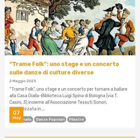
“Trame Folk”: uno stage e un concerto
sulle danze di culture diverse
2 Maggio 2023
“Trame Folk”, uno stage e un concerto per tornare a ballare
alla Casa Gialla-Biblioteca Luigi Spina di Bologna (via T.
Casini, 3) insieme all’Associazione Tessuti Sonori,
specializzata in ...
07
May
Casa Gialla
Danze Popolari
Pilastro