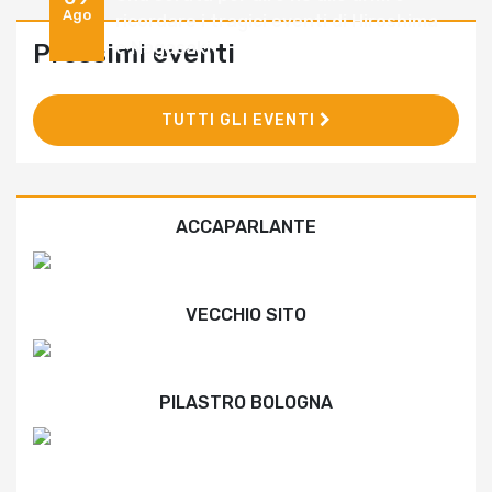
Ago
ricordare i tragici eventi di Hiroshima
e Nagasaki
Prossimi eventi
TUTTI GLI EVENTI
ACCAPARLANTE
VECCHIO SITO
PILASTRO BOLOGNA