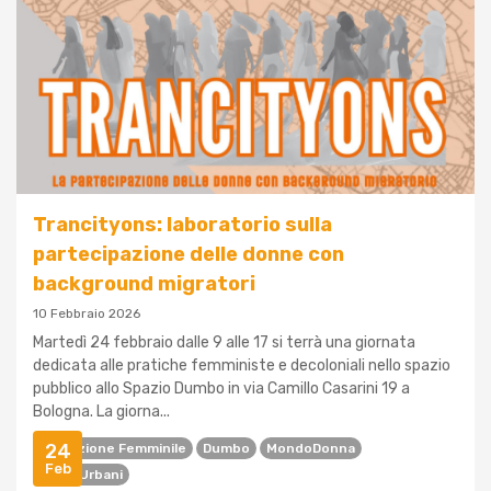
Trancityons: laboratorio sulla
partecipazione delle donne con
background migratori
10 Febbraio 2026
Martedì 24 febbraio dalle 9 alle 17 si terrà una giornata
dedicata alle pratiche femministe e decoloniali nello spazio
pubblico allo Spazio Dumbo in via Camillo Casarini 19 a
Bologna. La giorna...
24
Condizione Femminile
Dumbo
MondoDonna
Feb
Spazi Urbani