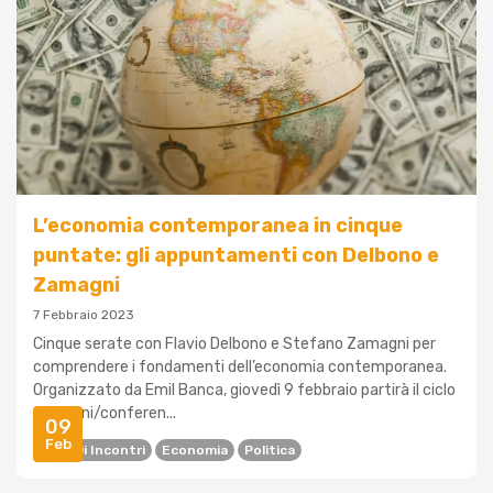
L’economia contemporanea in cinque
puntate: gli appuntamenti con Delbono e
Zamagni
7 Febbraio 2023
Cinque serate con Flavio Delbono e Stefano Zamagni per
comprendere i fondamenti dell’economia contemporanea.
Organizzato da Emil Banca, giovedì 9 febbraio partirà il ciclo
di lezioni/conferen...
09
Feb
Ciclo Di Incontri
Economia
Politica