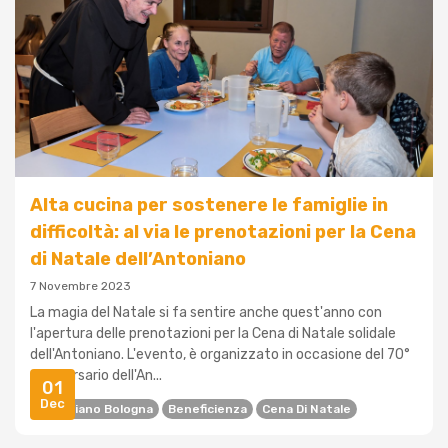
Alta cucina per sostenere le famiglie in
difficoltà: al via le prenotazioni per la Cena
di Natale dell’Antoniano
7 Novembre 2023
La magia del Natale si fa sentire anche quest'anno con
l'apertura delle prenotazioni per la Cena di Natale solidale
dell'Antoniano. L'evento, è organizzato in occasione del 70°
anniversario dell'An...
01
Dec
Antoniano Bologna
Beneficienza
Cena Di Natale