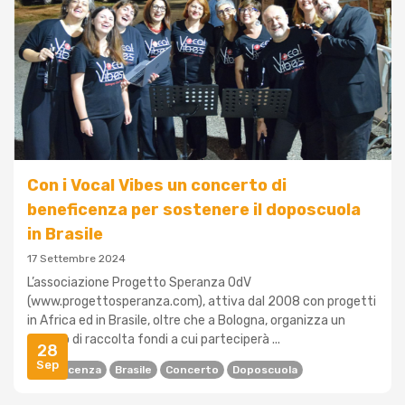
Con i Vocal Vibes un concerto di
beneficenza per sostenere il doposcuola
in Brasile
17 Settembre 2024
L’associazione Progetto Speranza OdV
(www.progettosperanza.com), attiva dal 2008 con progetti
in Africa ed in Brasile, oltre che a Bologna, organizza un
evento di raccolta fondi a cui parteciperà ...
28
Sep
Beneficenza
Brasile
Concerto
Doposcuola