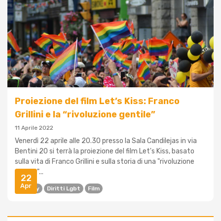
Proiezione del film Let’s Kiss: Franco
Grillini e la “rivoluzione gentile”
11 Aprile 2022
Venerdì 22 aprile alle 20.30 presso la Sala Candilejas in via
Bentini 20 si terrà la proiezione del film Let's Kiss, basato
sulla vita di Franco Grillini e sulla storia di una "rivoluzione
gentile"...
22
Apr
Arcigay
Diritti Lgbt
Film