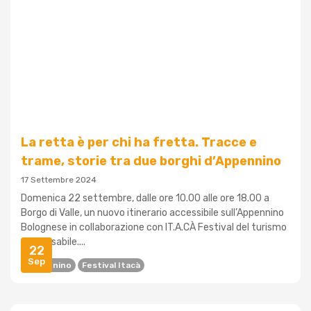
La retta è per chi ha fretta. Tracce e
trame, storie tra due borghi d’Appennino
17 Settembre 2024
Domenica 22 settembre, dalle ore 10.00 alle ore 18.00 a
Borgo di Valle, un nuovo itinerario accessibile sull’Appennino
Bolognese in collaborazione con IT.A.CÀ Festival del turismo
responsabile....
22
Sep
Appennino
Festival Itacà