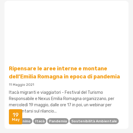
Ripensare le aree interne e montane
dell’Emilia Romagna in epoca di pandemia
11 Maggio 2021
Itacà migranti e viaggiatori - Festival del Turismo
Responsabile e Nexus Emilia Romagna organizzano, per
mercoledì 19 maggio, dalle ore 17 in poi, un webinar per
confrontarsi sul rilancio...
19
May
Appennino
Itacà
Pandemia
Sostenibilità Ambientale