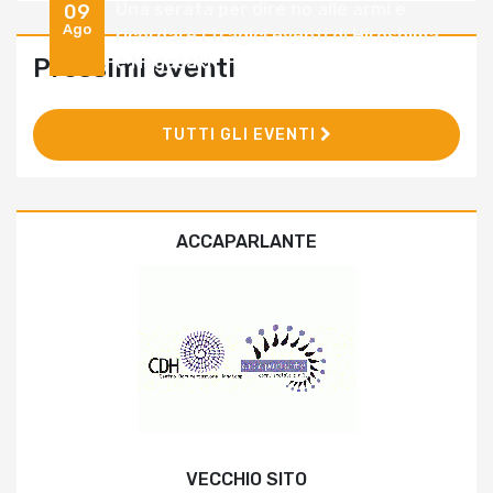
Una serata per dire no alle armi e
09
Ago
ricordare i tragici eventi di Hiroshima
e Nagasaki
Prossimi eventi
TUTTI GLI EVENTI
ACCAPARLANTE
VECCHIO SITO