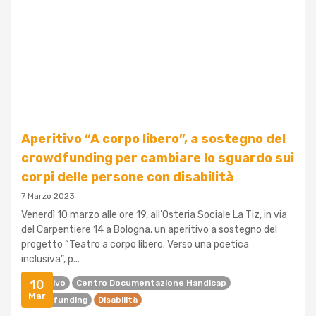
Aperitivo “A corpo libero”, a sostegno del
crowdfunding per cambiare lo sguardo sui
corpi delle persone con disabilità
7 Marzo 2023
Venerdì 10 marzo alle ore 19, all’Osteria Sociale La Tiz, in via
del Carpentiere 14 a Bologna, un aperitivo a sostegno del
progetto “Teatro a corpo libero. Verso una poetica
inclusiva”, p...
10
Aperitivo
Centro Documentazione Handicap
Mar
Crowdfunding
Disabilità