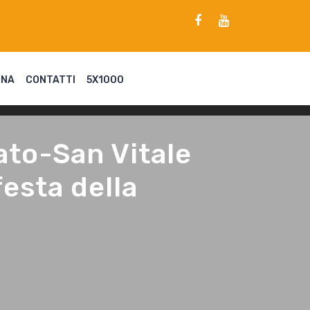
ENA
CONTATTI
5X1000
ato-San Vitale
festa della