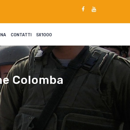
ENA
CONTATTI
5X1000
one Colomba