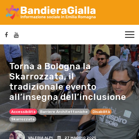
Torna a Bologna la
Skarrozzata, il
tradizionale evento
all’insegna dell’inclusione
Accessibilità
Barriere Architettoniche
Disabilità
Skarrozzata
VALERIA ALPI
27 MAGGIO 2025