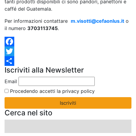
tanti prodotti disponibili ci sono pandori, panettoni e
caffé del Guatemala.
Per informazioni contattare
m.visotti@cefaonlus.it
o
il numero
3703113745
.
Facebook
Twitter
Iscriviti alla Newsletter
Condividi
Email
Procedendo accetti la privacy policy
Cerca nel sito
Ricerca
per: