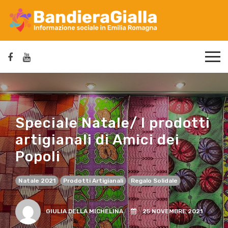
Speciale Natale/ I prodotti
artigianali di Amici dei
Popoli
Natale 2021
Prodotti Artigianali
Regalo Solidale
GIULIA DELLA MICHELINA
25 NOVEMBRE 2021