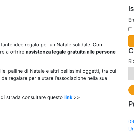
I
Em
ante idee regalo per un Natale solidale. Con
C
re a offrire
assistenza legale gratuita alle persone
Ri
, palline di Natale e altri bellissimi oggetti, tra cui
 da regalare per aiutare l’associazione nella sua
to di strada consultare questo
link
>>
P
0
Un