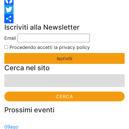
Facebook
Twitter
Iscriviti alla Newsletter
Condividi
Email
Procedendo accetti la privacy policy
Cerca nel sito
Ricerca
per:
Prossimi eventi
09
ago