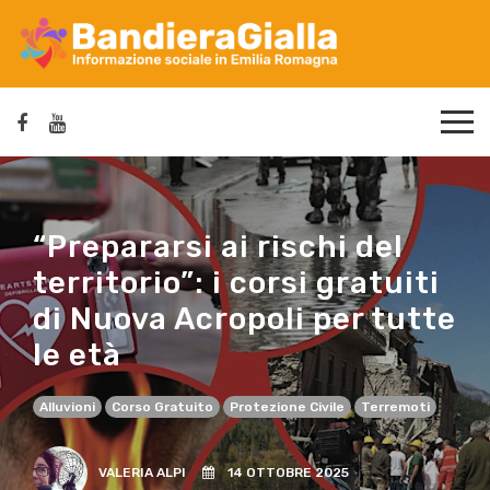
“Prepararsi ai rischi del
territorio”: i corsi gratuiti
di Nuova Acropoli per tutte
le età
Alluvioni
Corso Gratuito
Protezione Civile
Terremoti
VALERIA ALPI
14 OTTOBRE 2025