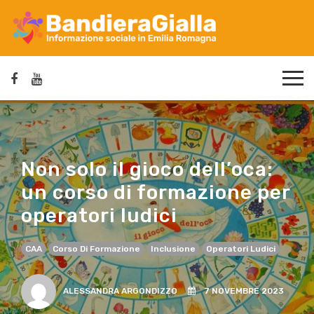
Non solo il gioco dell’oca:
un corso di formazione per
operatori ludici
CAA
Corso Di Formazione
Inclusione
Operatori Ludici
ALESSANDRA ARGONDIZZO
7 NOVEMBRE 2023