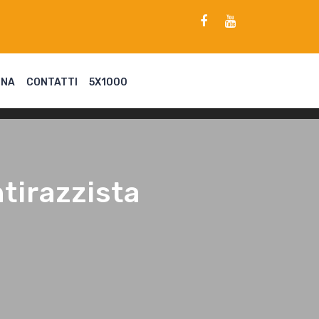
ENA
CONTATTI
5X1000
ntirazzista