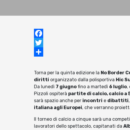
Facebook
Twitter
Condividi
Torna per la quinta edizione la
No Border C
diritti
organizzato dalla polisportiva
Hic S
Da lunedì
7 giugno
fino a martedì
6 luglio
,
Pizzoli ospiterà
partite di calcio, calcio a
sarà spazio anche per
incontri
e
dibattiti
italiana agli Europei
, che verranno proiett
Il torneo di calcio a cinque sarà una compe
lavoratori dello spettacolo, capitanati da
Al