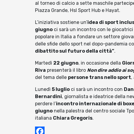
al torneo di calcio a sette maschile partec
Piazza Grande, Hsl Sport Hub e Hayat.
L’iniziativa sostiene un’
idea di sport inclu
giugno
ci sarà un incontro con le giocatrici
popolare in Italia a fondare un settore giova
delle sfide dello sport nel dopo-pandemia co
dibattito sul futuro della città”
.
Martedì
22 giugno
, in occasione della
Gior
Riva
presenterà il libro
Non dire addio ai so
del tema delle
persone trans nello sport
,
Lunedì
5 luglio
ci sarà un incontro con
Dan
Bernardini
, giornalista e ideatrice della n
perdere l’
incontro internazionale di box
giugno
nella palestra del centro sociale Tp
italiana
Chiara Gregoris
.