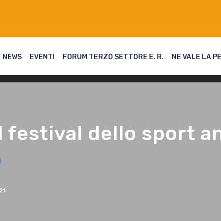
NEWS
EVENTI
FORUM TERZO SETTORE E. R.
NE VALE LA P
 festival dello sport a
21