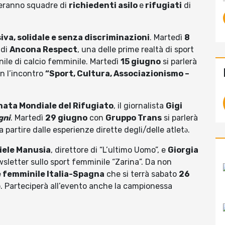
iperanno squadre di
richiedenti asilo
e
rifugiati
di
siva, solidale e senza discriminazioni
. Martedì
8
 di
Ancona Respect
, una delle prime realtà di sport
nile di calcio femminile. Martedì
15 giugno
si parlerà
n l’incontro
“Sport, Cultura, Associazionismo –
nata Mondiale del Rifugiato
, il giornalista
Gigi
gni
. Martedì
29 giugno
con
Gruppo Trans
si parlerà
 a partire dalle esperienze dirette degli/delle atletə.
iele Manusia
, direttore di “L’ultimo Uomo”, e
Giorgia
ewsletter sullo sport femminile “Zarina”. Da non
e femminile Italia-Spagna
che si terrà sabato
26
o. Parteciperà all’evento anche la campionessa