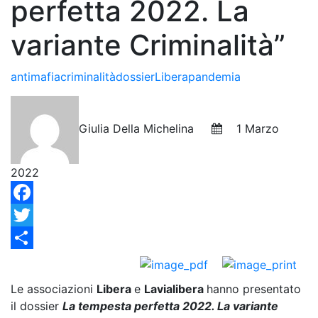
perfetta 2022. La
variante Criminalità”
antimafia
criminalità
dossier
Libera
pandemia
Giulia Della Michelina
1 Marzo
2022
Facebook
Twitter
Condividi
Le associazioni
Libera
e
Lavialibera
hanno presentato
il dossier
La tempesta perfetta 2022. La variante