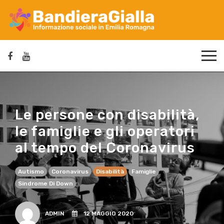
Le persone con disabilità,
le famiglie e gli operatori
al tempo del Coronavirus
Autismo
Coronavirus
Disabilità
Famiglie
Sindrome Di Down
ADMIN
12 MAGGIO 2020