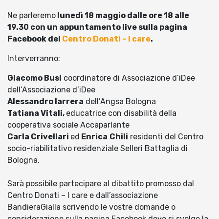
Ne parleremo
lunedì 18 maggio dalle ore 18 alle
19.30 con un appuntamento live sulla pagina
Facebook del
Centro Donati – I care
.
Interverranno:
Giacomo Busi
coordinatore di Associazione d’iDee
dell’Associazione d’iDee
Alessandro Iarrera
dell’Angsa Bologna
Tatiana Vitali,
educatrice con disabilità della
cooperativa sociale Accaparlante
Carla Crivellari
ed
Enrica
Chili
residenti del Centro
socio-riabilitativo residenziale Selleri Battaglia di
Bologna.
Sarà possibile partecipare al dibattito promosso dal
Centro Donati – I care e dall’associazione
BandieraGialla scrivendo le vostre domande o
considerazione sulla pagina Facebook dove si svolge la