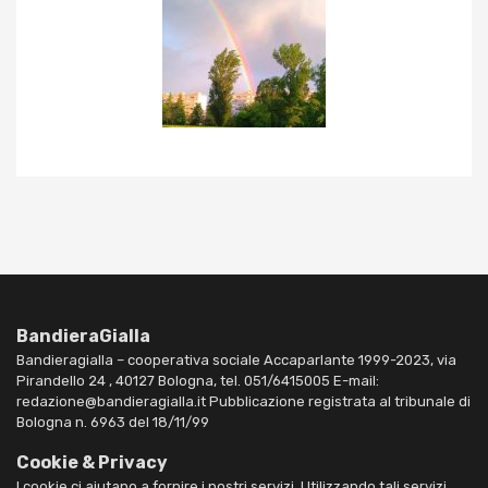
BandieraGialla
Bandieragialla – cooperativa sociale Accaparlante 1999-2023, via
Pirandello 24 , 40127 Bologna, tel. 051/6415005 E-mail:
redazione@bandieragialla.it Pubblicazione registrata al tribunale di
Bologna n. 6963 del 18/11/99
Cookie & Privacy
I cookie ci aiutano a fornire i nostri servizi. Utilizzando tali servizi,