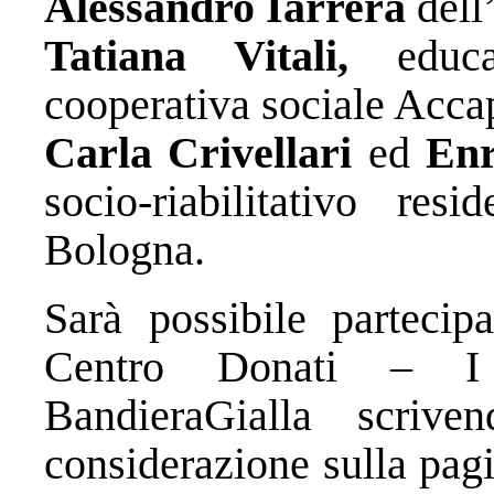
Alessandro Iarrera
dell
Tatiana Vitali,
educ
cooperativa sociale Acca
Carla Crivellari
ed
Enr
socio-riabilitativo resi
Bologna.
Sarà possibile partecip
Centro Donati – I c
BandieraGialla scri
considerazione sulla pag