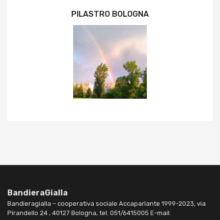
PILASTRO BOLOGNA
BandieraGialla
Bandieragialla – cooperativa sociale Accaparlante 1999-2023, via
Pirandello 24 , 40127 Bologna, tel. 051/6415005 E-mail: