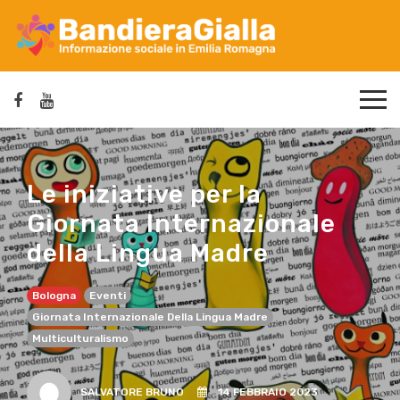
Le iniziative per la
Giornata Internazionale
della Lingua Madre
Bologna
Eventi
Giornata Internazionale Della Lingua Madre
Multiculturalismo
SALVATORE BRUNO
14 FEBBRAIO 2023