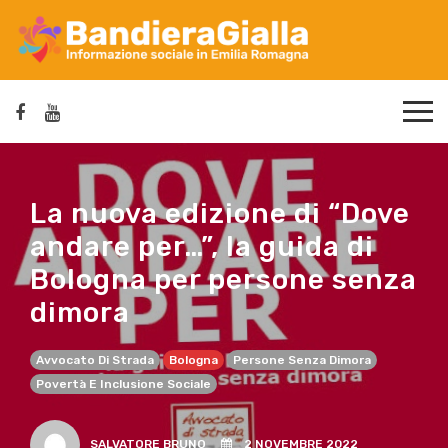
La nuova edizione di “Dove
andare per…”, la guida di
Bologna per persone senza
dimora
Avvocato Di Strada
Bologna
Persone Senza Dimora
Povertà E Inclusione Sociale
SALVATORE BRUNO
2 NOVEMBRE 2022