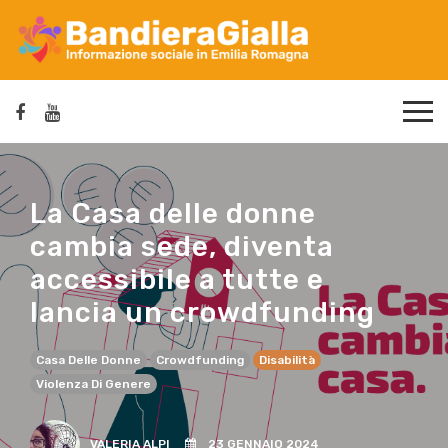
La Casa delle donne
cambia sede, diventa
accessibile a tutte e
lancia un crowdfunding
Casa Delle Donne
Crowdfunding
Disabilità
Violenza Di Genere
VALERIA ALPI
23 GENNAIO 2024