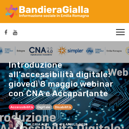
Introduzione
all’accessibilità digitale:
giovedì 8 maggio webinar
con CNA e Accaparlante
Accessibilità
Digitale
Disabilità
VALERIA ALPI
29 APRILE 2025