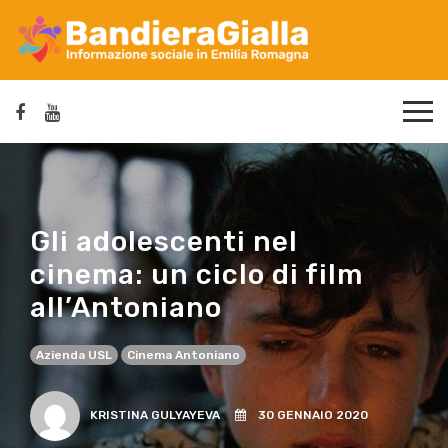
Gli adolescenti nel
cinema: un ciclo di film
all’Antoniano
Azienda USL
Cinema Antoniano
KRISTINA GULYAYEVA
30 GENNAIO 2020