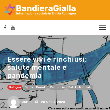
Essere vivi e rinchiusi:
salute mentale e
pandemia
Bologna
Centro Donati
Pandemia
Salute Mentale
ADMIN
28 APRILE 2020