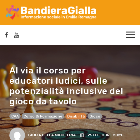
Al via il corso per
educatori ludici, sulle
potenzialità inclusive del
gioco da tavolo
CAA
Corso Di Formazione
Disabilità
Gioco
GIULIA DELLA MICHELINA
25 OTTOBRE 2021