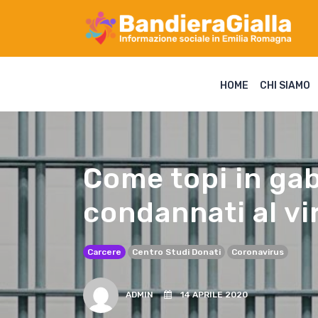
HOME
CHI SIAMO
Come topi in gab
condannati al vi
Carcere
Centro Studi Donati
Coronavirus
ADMIN
14 APRILE 2020