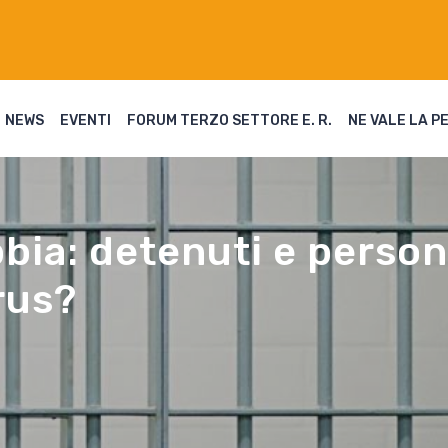
NEWS
EVENTI
FORUM TERZO SETTORE E. R.
NE VALE LA P
bia: detenuti e person
rus?