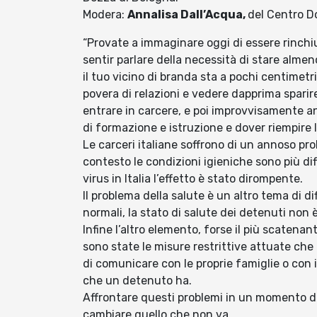
Modera:
Annalisa Dall’Acqua,
del Centro Do
“Provate a immaginare oggi di essere rinchius
sentir parlare della necessità di stare almen
il tuo vicino di branda sta a pochi centimet
povera di relazioni e vedere dapprima sparire 
entrare in carcere, e poi improvvisamente anc
di formazione e istruzione e dover riempire le
Le carceri italiane soffrono di un annoso pr
contesto le condizioni igieniche sono più diff
virus in Italia l’effetto è stato dirompente.
Il problema della salute è un altro tema di di
normali, la stato di salute dei detenuti non 
Infine l’altro elemento, forse il più scatena
sono state le misure restrittive attuate che 
di comunicare con le proprie famiglie o con i
che un detenuto ha.
Affrontare questi problemi in un momento 
cambiare quello che non va.