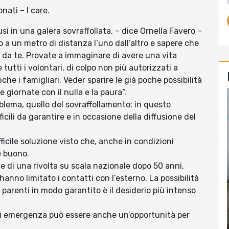
nati – I care.
i in una galera sovraffollata, – dice Ornella Favero –
o a un metro di distanza l’uno dall’altro e sapere che
ri da te. Provate a immaginare di avere una vita
tutti i volontari, di colpo non più autorizzati a
he i famigliari. Veder sparire le già poche possibilità
 giornate con il nulla e la paura”.
oblema, quello del sovraffollamento; in questo
icili da garantire e in occasione della diffusione del
fficile soluzione visto che, anche in condizioni
è buono.
nte di una rivolta su scala nazionale dopo 50 anni,
hanno limitato i contatti con l’esterno. La possibilità
 parenti in modo garantito è il desiderio più intenso
di emergenza può essere anche un’opportunità per